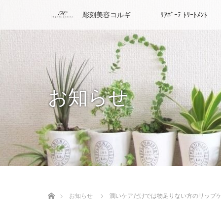
彫刻美容コルギ
ﾘｱﾎﾞｰﾃ ﾄﾘｰﾄﾒﾝﾄ
お知らせ
ホーム
お知らせ
潤いケアだけでは物足りない方のリップ