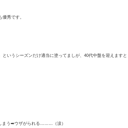
も優秀です。
」というシーズンだけ適当に塗ってましが、40代中盤を迎えますと
しまう➡ウザがられる………（涙）